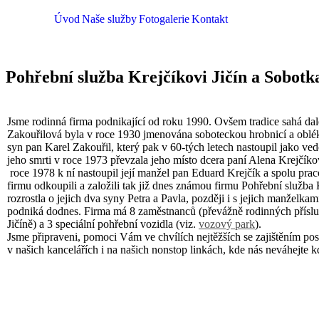
Úvod
Naše služby
Fotogalerie
Kontakt
Pohřební služba Krejčíkovi Jičín a Sobotk
Jsme rodinná firma podnikající od roku 1990. Ovšem tradice sahá dal
Zakouřilová byla v roce 1930 jmenována soboteckou hrobnicí a obléka
syn pan Karel Zakouřil, který pak v 60-tých letech nastoupil jako ve
jeho smrti v roce 1973 převzala jeho místo dcera paní Alena Krejčík
roce 1978 k ní nastoupil její manžel pan Eduard Krejčík a spolu prac
firmu odkoupili a založili tak již dnes známou firmu Pohřební služba
rozrostla o jejich dva syny Petra a Pavla, později i s jejich manželkam
podniká dodnes. Firma má 8 zaměstnanců (převážně rodinných příslu
Jičíně) a 3 speciální pohřební vozidla (viz.
vozový park
).
Jsme připraveni, pomoci Vám ve chvílích nejtěžších se zajištěním po
v našich kancelářích i na našich nonstop linkách, kde nás neváhejte k