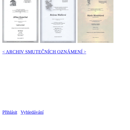
< ARCHIV SMUTEČNÍCH OZNÁMENÍ >
Pohřební služba Krejčíkovi - Jičín a Sobotka
Kancelář Jičín
Ruská 183
Jičín 506 01
Tel/fax: +420 493 531 211
Mobil: +420 723 632 700
Odpovědné osoby: Pavel Krejčík, Petr Krejč
IČ: 25266926, DIČ: CZ25266926
Stálá služba pro převoz zesnulých: 493 57
Přihlásit
Vyhledávání